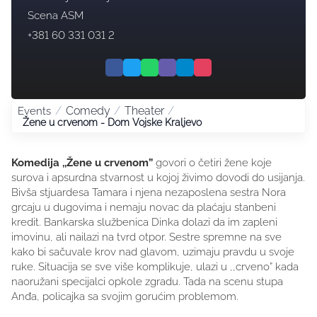
Scena ASM
+381 60 331 031 2
/
Comedy
/
Theater
/
Events
Žene u crvenom - Dom Vojske Kraljevo
Komedija ,,Žene u crvenom”
govori o četiri žene koje
surova i apsurdna stvarnost u kojoj živimo dovodi do usijanja.
Bivša stjuardesa Tamara i njena nezaposlena sestra Nora
grcaju u dugovima i nemaju novac da plaćaju stanbeni
kredit. Bankarska službenica Dinka dolazi da im zapleni
imovinu, ali nailazi na tvrd otpor. Sestre spremne na sve
kako bi sačuvale krov nad glavom, uzimaju pravdu u svoje
ruke. Situacija se sve više komplikuje, ulazi u ,,crveno” kada
naoružani specijalci opkole zgradu. Tada na scenu stupa
Anđa, policajka sa svojim gorućim problemom.