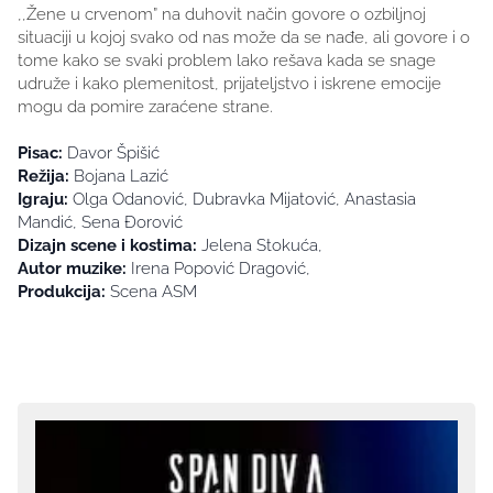
,,Žene u crvenom” na duhovit način govore o ozbiljnoj
situaciji u kojoj svako od nas može da se nađe, ali govore i o
tome kako se svaki problem lako rešava kada se snage
udruže i kako plemenitost, prijateljstvo i iskrene emocije
mogu da pomire zaraćene strane.
Pisac:
Davor Špišić
Režija:
Bojana Lazić
Igraju:
Olga Odanović, Dubravka Mijatović, Anastasia
Mandić, Sena Đorović
Dizajn scene i kostima:
Jelena Stokuća,
Autor muzike:
Irena Popović Dragović,
Produkcija:
Scena ASM