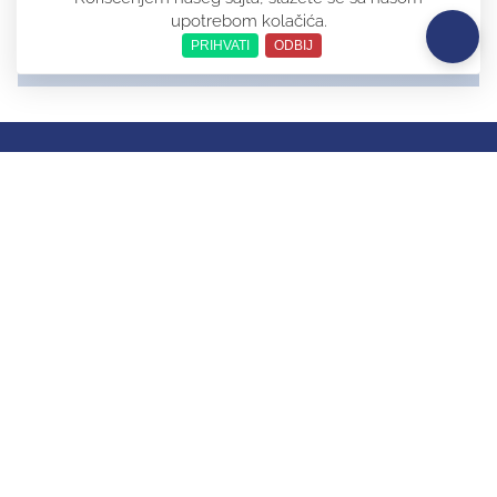
upotrebom kolačića.
PRIHVATI
ODBIJ
MojaKarta d.o.o
Sretena Mladenovića Mike 5a/4, Belgrade, Serbia
Belgrade, Serbia 11000
+381603310312
info@mojakarta.rs
PIB: 114804813
Žiro račun: 325-9500700223727-60