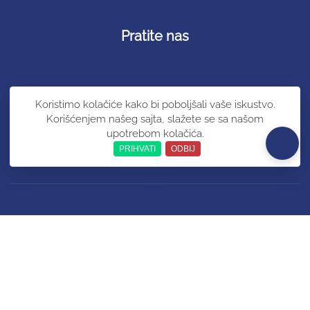
Pratite nas
Podrška
Koristimo kolačiće kako bi poboljšali vaše iskustvo.
Korišćenjem našeg sajta, slažete se sa našom
+381603310312
upotrebom kolačića.
info@mojakarta.rs
PRIHVATI
ODBIJ
09:00 - 17:00