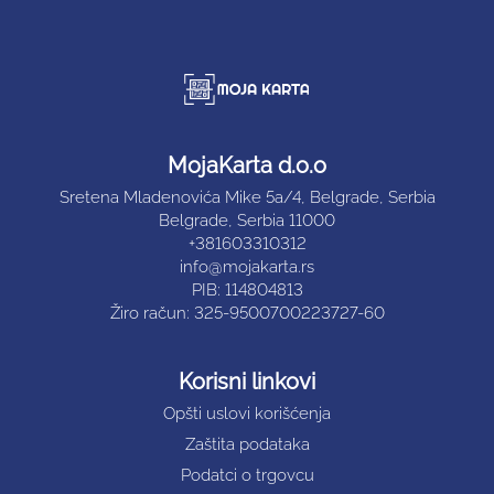
MojaKarta d.o.o
Sretena Mladenovića Mike 5a/4, Belgrade, Serbia
Belgrade, Serbia 11000
+381603310312
info@mojakarta.rs
PIB: 114804813
Žiro račun: 325-9500700223727-60
Korisni linkovi
Opšti uslovi korišćenja
Zaštita podataka
Podatci o trgovcu