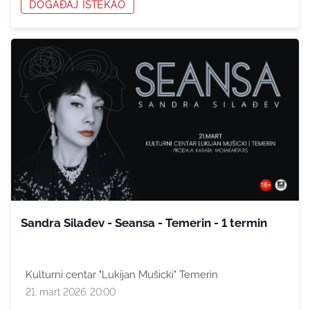
DOGAĐAJ ISTEKAO
Sandra Silađev - Seansa - Temerin - 1 termin
Kulturni centar "Lukijan Mušicki" Temerin
21. mart 2026. 20:00