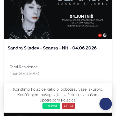
Sandra Silađev - Seansa - Niš - 04.06.2026
Tami Residence
4. jun 2026. 20:00
Koristimo kolačiće kako bi poboljšali vaše iskustvo.
Korišćenjem našeg sajta, slažete se sa našom
DOGAĐAJ ISTEKAO
upotrebom kolačića.
PRIHVATI
ODBIJ