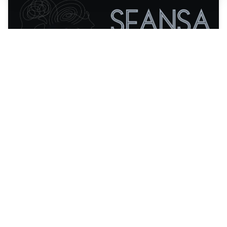
Sandra Silađev - Seansa - Novi Sad -
08.06.2026
Velika Sala Pc Nis Gasprom Njeft
8. jun 2026. 20:00
DOGAĐAJ ISTEKAO